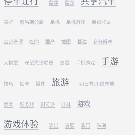
停车让行
共享汽车
健康
健身
减肥
前后端分离
单机
单机游戏
单点登录
古剑奇谭
吃的
国产
地图
基建
多分辨率
手游
大模型
守望先锋联赛
室温
手机游戏
旅游
技巧
抽卡
插件
明日方舟:终末地
游戏
暴雪
服务器
树莓派
桂林
游戏体验
演出
漫展
澳门
珠海