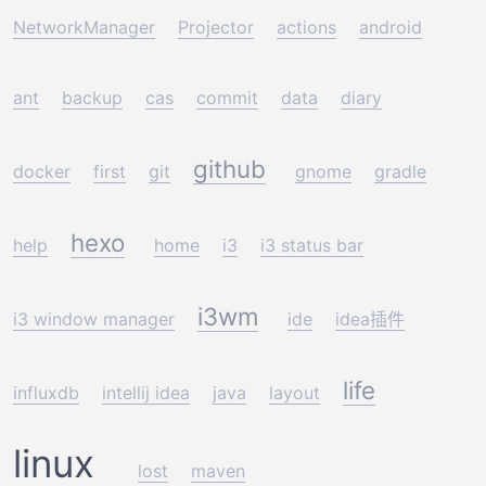
NetworkManager
Projector
actions
android
ant
backup
cas
commit
data
diary
github
docker
first
git
gnome
gradle
hexo
help
home
i3
i3 status bar
i3wm
i3 window manager
ide
idea插件
life
influxdb
intellij idea
java
layout
linux
lost
maven