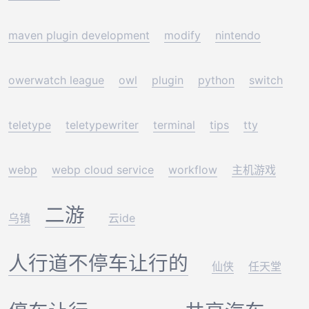
maven plugin development
modify
nintendo
owerwatch league
owl
plugin
python
switch
teletype
teletypewriter
terminal
tips
tty
webp
webp cloud service
workflow
主机游戏
二游
乌镇
云ide
人行道不停车让行的
仙侠
任天堂