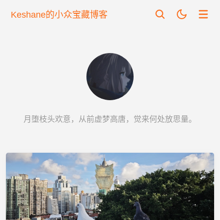
Keshane的小众宝藏博客
月堕枝头欢意，从前虚梦高唐，觉来何处放思量。