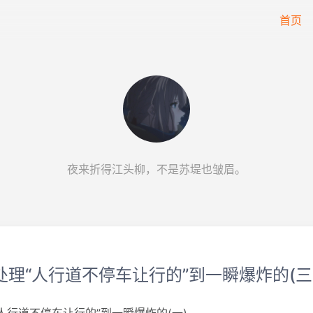
首页
夜来折得江头柳，不是苏堤也皱眉。
处理“人行道不停车让行的”到一瞬爆炸的(三