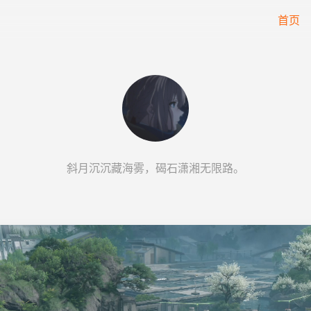
首页
斜月沉沉藏海雾，碣石潇湘无限路。