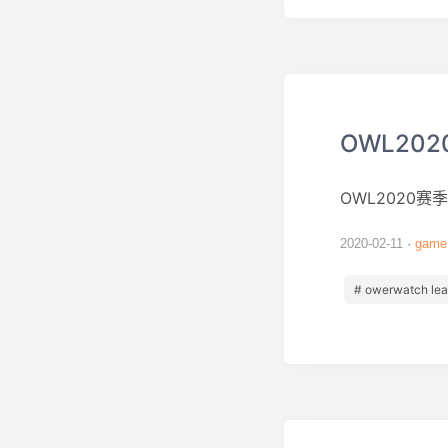
OWL20
OWL2020
2020-02-11
game
# owerwatch le