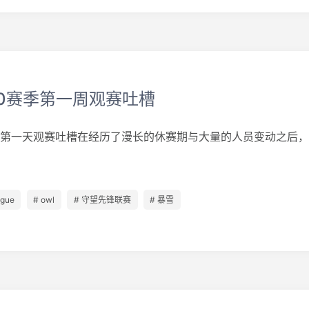
20赛季第一周观赛吐槽
赛季第一天观赛吐槽在经历了漫长的休赛期与大量的人员变动之后，..
ague
# owl
# 守望先锋联赛
# 暴雪