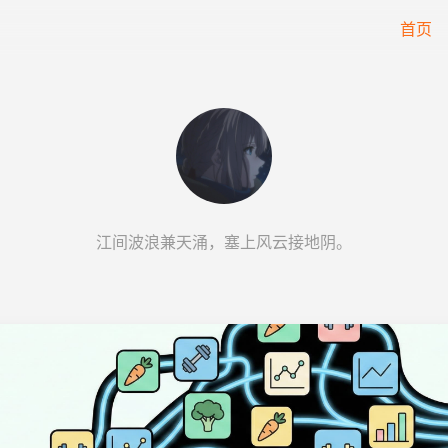
首页
江间波浪兼天涌，塞上风云接地阴。